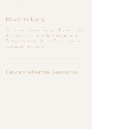
Beschreibung
Entdecken Sie den feurigen Rhythmus des
Bachata-Tanzes. Ideal für Anfänger und
Fortgeschrittene, die ihre Tanzfähigkeiten
verbessern möchten.
Bevorstehende Sessions