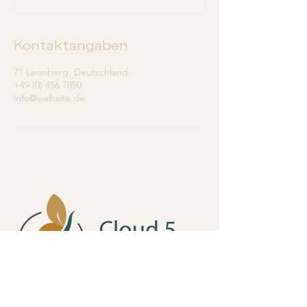
Kontaktangaben
71 Leonberg, Deutschland
+49 (0) 456 7890
info@website.de
Cloud 5